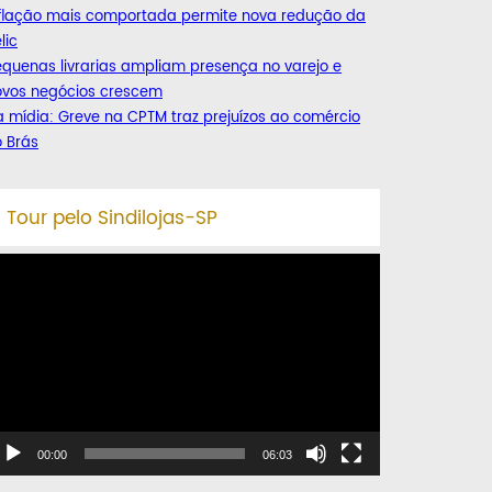
nflação mais comportada permite nova redução da
lic
quenas livrarias ampliam presença no varejo e
ovos negócios crescem
 mídia: Greve na CPTM traz prejuízos ao comércio
 Brás
Tour pelo Sindilojas-SP
ocador
e
deo
00:00
06:03