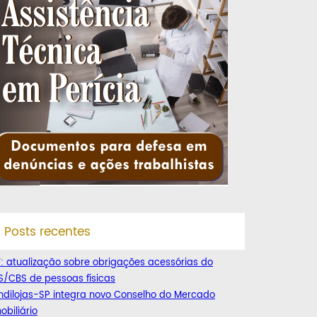
Posts recentes
: atualização sobre obrigações acessórias do
S/CBS de pessoas físicas
ndilojas-SP integra novo Conselho do Mercado
obiliário