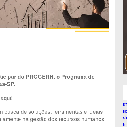
ticipar do PROGERH, o Programa de
as-SP.
 aqui!
RT
m busca de soluções, ferramentas e ideias
IB
Si
ariamente na gestão dos recursos humanos
Im