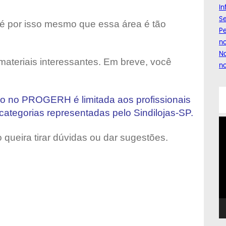
I
Se
é por isso mesmo que essa área é tão
Pe
n
Na
ateriais interessantes. Em breve, você
no
o no PROGERH é limitada aos profissionais
ategorias representadas pelo Sindilojas-SP.
T
d
ueira tirar dúvidas ou dar sugestões.
ví