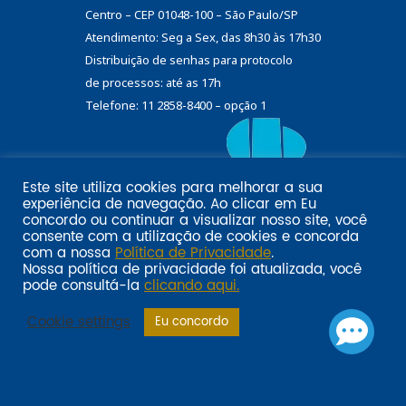
Centro – CEP 01048-100 – São Paulo/SP
Atendimento: Seg a Sex, das 8h30 às 17h30
Distribuição de senhas
para protocolo
de processos: até as 17h
Telefone: 11 2858-8400 – opção 1
Este site utiliza cookies para melhorar a sua
Eu
experiência de navegação. Ao clicar em
Email marketing por:
concordo
ou continuar a visualizar nosso site, você
Pol�tica de privacidade SINDILOJAS-SP
Acesse aqui
consente com a utilização de cookies e concorda
com a nossa
Política de Privacidade
.
Nossa política de privacidade foi atualizada, você
pode consultá-la
clicando aqui.
Cookie settings
Eu concordo
Sindilojas-SP: compromisso com os empresários