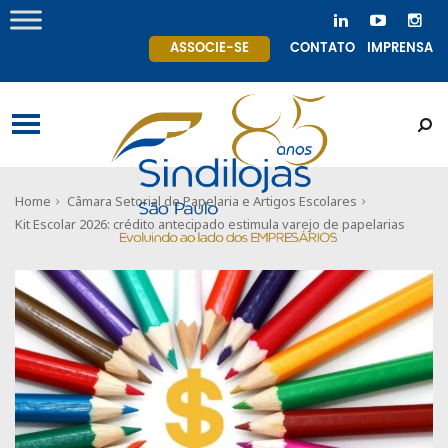
ASSOCIE-SE
CONTATO
IMPRENSA
Home
Câmara Setorial de Papelaria e Artigos Escolares
Kit Escolar 2026: crédito antecipado estimula varejo de papelarias