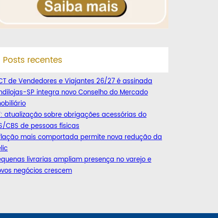
Posts recentes
CT de Vendedores e Viajantes 26/27 é assinada
ndilojas-SP integra novo Conselho do Mercado
obiliário
: atualização sobre obrigações acessórias do
S/CBS de pessoas físicas
nflação mais comportada permite nova redução da
lic
quenas livrarias ampliam presença no varejo e
ovos negócios crescem