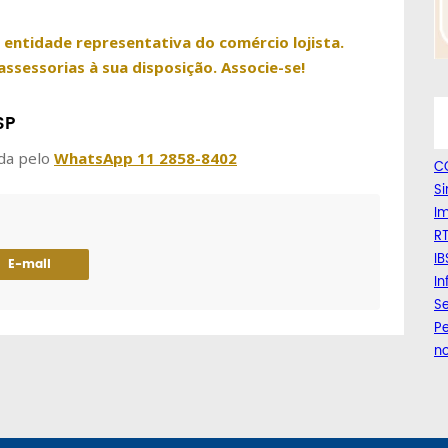
a entidade representativa do comércio lojista.
assessorias à sua disposição. Associe-se!
SP
da pelo
WhatsApp 11 2858-8402
C
Si
Im
RT
IB
E-mail
I
Se
Pe
n