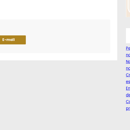
E-mail
Pe
n
Na
no
C
es
Em
de
Co
pr