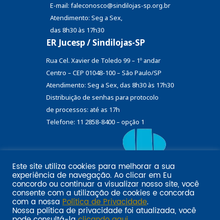
E-mail: faleconosco@sindilojas-sp.org.br
Atendimento: Seg a Sex,
das 8h30 às 17h30
ER Jucesp / Sindilojas-SP
Rua Cel. Xavier de Toledo 99 – 1º andar
Centro – CEP 01048-100 – São Paulo/SP
Atendimento: Seg a Sex, das 8h30 às 17h30
Distribuição de senhas
para protocolo
de processos: até as 17h
Telefone: 11 2858-8400 – opção 1
Este site utiliza cookies para melhorar a sua
Eu
experiência de navegação. Ao clicar em
Email marketing por:
concordo
ou continuar a visualizar nosso site, você
Pol�tica de privacidade SINDILOJAS-SP
Acesse aqui
consente com a utilização de cookies e concorda
com a nossa
Política de Privacidade
.
Nossa política de privacidade foi atualizada, você