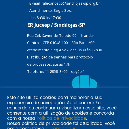
E-mail: faleconosco@sindilojas-sp.org.br
Atendimento: Seg a Sex,
das 8h30 às 17h30
ER Jucesp / Sindilojas-SP
Rua Cel. Xavier de Toledo 99 – 1º andar
Centro – CEP 01048-100 – São Paulo/SP
Atendimento: Seg a Sex, das 8h30 às 17h30
Distribuição de senhas
para protocolo
de processos: até as 17h
Telefone: 11 2858-8400 – opção 1
Este site utiliza cookies para melhorar a sua
Eu
experiência de navegação. Ao clicar em
Email marketing por:
concordo
ou continuar a visualizar nosso site, você
Pol�tica de privacidade SINDILOJAS-SP
Acesse aqui
consente com a utilização de cookies e concorda
com a nossa
Política de Privacidade
.
Nossa política de privacidade foi atualizada, você