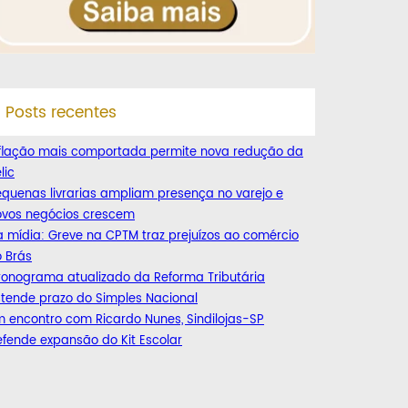
Posts recentes
nflação mais comportada permite nova redução da
lic
quenas livrarias ampliam presença no varejo e
ovos negócios crescem
 mídia: Greve na CPTM traz prejuízos ao comércio
 Brás
ronograma atualizado da Reforma Tributária
tende prazo do Simples Nacional
 encontro com Ricardo Nunes, Sindilojas-SP
fende expansão do Kit Escolar