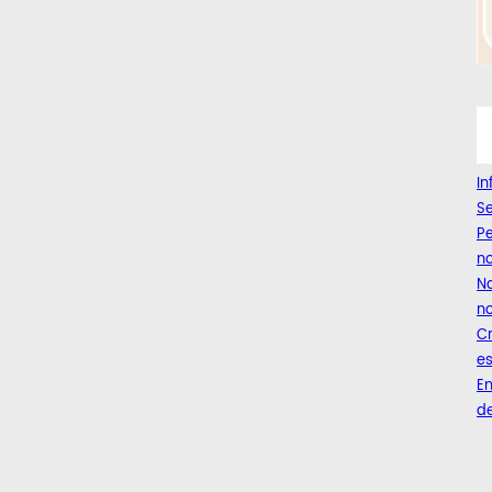
I
Se
Pe
n
Na
no
C
es
Em
de