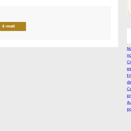
E-mail
Na
no
C
es
Em
de
Co
pr
A
pa