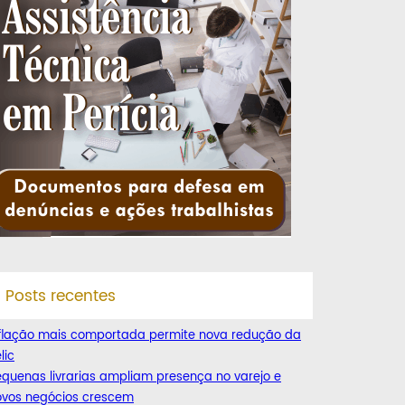
Posts recentes
nflação mais comportada permite nova redução da
lic
quenas livrarias ampliam presença no varejo e
ovos negócios crescem