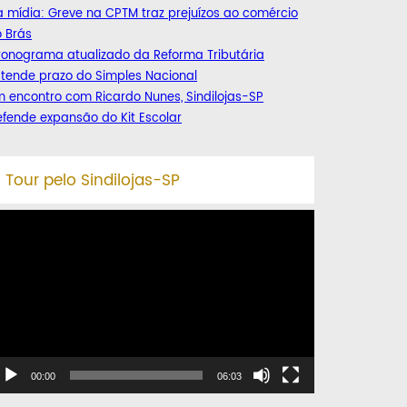
 mídia: Greve na CPTM traz prejuízos ao comércio
 Brás
ronograma atualizado da Reforma Tributária
tende prazo do Simples Nacional
 encontro com Ricardo Nunes, Sindilojas-SP
fende expansão do Kit Escolar
Tour pelo Sindilojas-SP
ocador
e
deo
00:00
06:03