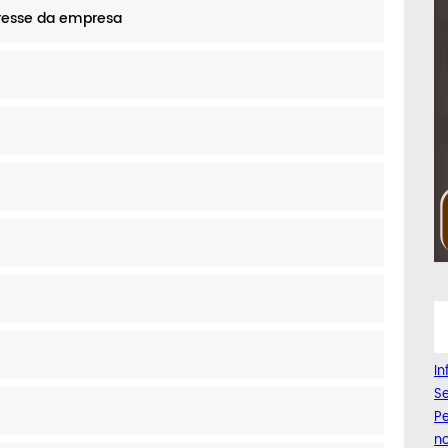
resse da empresa
I
Se
Pe
n