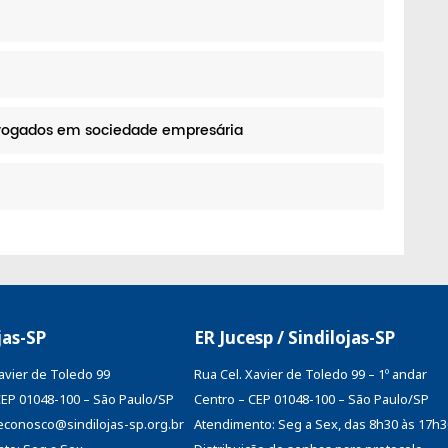
vogados em sociedade empresária
jas-SP
ER Jucesp / Sindilojas-SP
Xavier de Toledo 99
Rua Cel. Xavier de Toledo 99 – 1º andar
CEP 01048-100 – São Paulo/SP
Centro – CEP 01048-100 – São Paulo/SP
aleconosco@sindilojas-sp.org.br
Atendimento: Seg a Sex, das 8h30 às 17h3