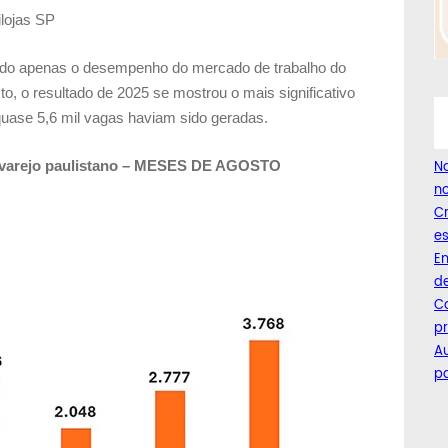
ilojas SP
ndo apenas o desempenho do mercado de trabalho do
o, o resultado de 2025 se mostrou o mais significativo
uase 5,6 mil vagas haviam sido geradas.
o varejo paulistano – MESES DE AGOSTO
Na
no
C
es
Em
de
Co
pr
A
pa