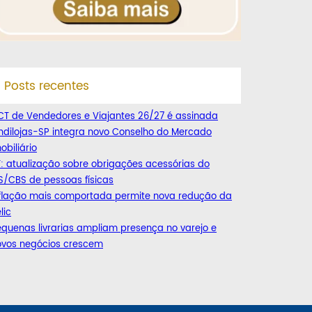
Posts recentes
CT de Vendedores e Viajantes 26/27 é assinada
ndilojas-SP integra novo Conselho do Mercado
obiliário
: atualização sobre obrigações acessórias do
S/CBS de pessoas físicas
nflação mais comportada permite nova redução da
lic
quenas livrarias ampliam presença no varejo e
ovos negócios crescem