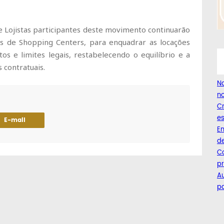
 Lojistas participantes deste movimento continuarão
tas de Shopping Centers, para enquadrar as locações
s e limites legais, restabelecendo o equilíbrio e a
s contratuais.
Na
no
C
es
E-mail
Em
de
Co
pr
A
pa