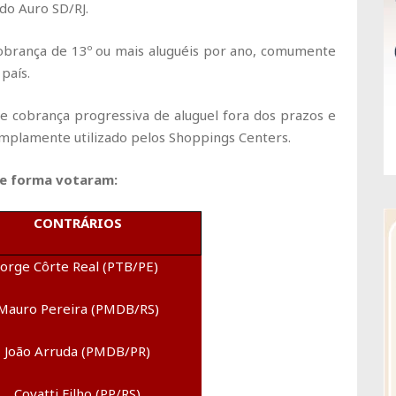
do Auro SD/RJ.
cobrança de 13º ou mais aluguéis por ano, comumente
país.
 cobrança progressiva de aluguel fora dos prazos e
amplamente utilizado pelos Shoppings Centers.
e forma votaram:
CONTRÁRIOS
Jorge Côrte Real (PTB/PE)
Mauro Pereira (PMDB/RS)
João Arruda (PMDB/PR)
Covatti Filho (PP/RS)