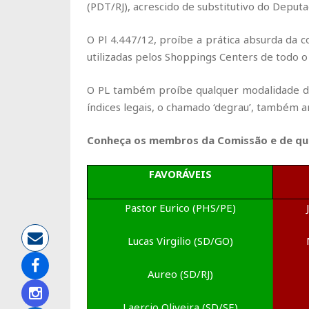
(PDT/RJ), acrescido de substitutivo do Deputa
O Pl 4.447/12, proíbe a prática absurda da 
utilizadas pelos Shoppings Centers de todo o 
O PL também proíbe qualquer modalidade de
índices legais, o chamado ‘degrau’, também 
Conheça os membros da Comissão e de qu
FAVORÁVEIS
Pastor Eurico (PHS/PE)
Lucas Virgilio (SD/GO)
Aureo (SD/RJ)
Laercio Oliveira (SD/SE)