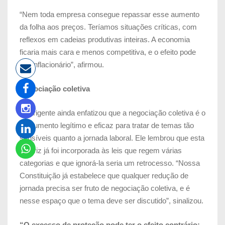
“Nem toda empresa consegue repassar esse aumento
da folha aos preços. Teríamos situações críticas, com
reflexos em cadeias produtivas inteiras. A economia
ficaria mais cara e menos competitiva, e o efeito pode
ser inflacionário”, afirmou.
Negociação coletiva
O dirigente ainda enfatizou que a negociação coletiva é o
instrumento legítimo e eficaz para tratar de temas tão
sensíveis quanto a jornada laboral. Ele lembrou que esta
diretriz já foi incorporada às leis que regem várias
categorias e que ignorá-la seria um retrocesso. “Nossa
Constituição já estabelece que qualquer redução de
jornada precisa ser fruto de negociação coletiva, e é
nesse espaço que o tema deve ser discutido”, sinalizou.
“O excesso de proteção pode ter o efeito contrário: