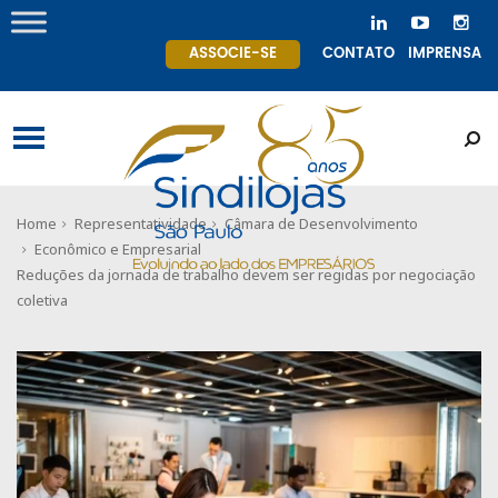
ASSOCIE-SE
CONTATO
IMPRENSA
Home
Representatividade
Câmara de Desenvolvimento
Econômico e Empresarial
Reduções da jornada de trabalho devem ser regidas por negociação
coletiva