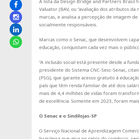
A lista da Design Bridge and Partners Brasil
Valuator (BAV, ou “avaliação dos atributos da
marcas, e analisa a percepção de imagem de 
socialmente responsáveis.
Marcas como o Senac, que desenvolvem cap
educação, conquistam cada vez mais o público
“A inclusão social está presente desde a fund
presidente do Sistema CNC-Sesc-Senac, cit
(PSG), que garante acesso gratuito à educação
país que têm renda familiar de até dois salár
mais de 4,4 milhões de vidas foram transfor
de excelência. Somente em 2023, foram mais 
O Senac e o Sindilojas-SP
O Serviço Nacional de Aprendizagem Comercial
brasileira que atua no setor do comércio, ser