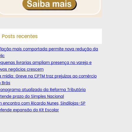
Posts recentes
nflação mais comportada permite nova redução da
lic
quenas livrarias ampliam presença no varejo e
ovos negócios crescem
 mídia: Greve na CPTM traz prejuízos ao comércio
 Brás
ronograma atualizado da Reforma Tributária
tende prazo do Simples Nacional
 encontro com Ricardo Nunes, Sindilojas-SP
fende expansão do Kit Escolar