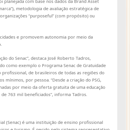
 foi planejada com base nos dados da Brand Asset
 marca”), metodologia de avaliação estratégica de
organizações “purposeful” (com propósito) ou
acidades e promovem autonomia por meio da
.
ação do Senac”, destaca José Roberto Tadros,
ando como exemplo o Programa Senac de Gratuidade
 profissional, de brasileiros de todas as regiões do
ios mínimos, por pessoa. “Desde a criação do PSG,
madas por meio da oferta gratuita de uma educação
de 763 mil beneficiados”, informa Tadros.
 (Senac) é uma instituição de ensino profissional
viços e turismo. É gerido pelo sistema representativo