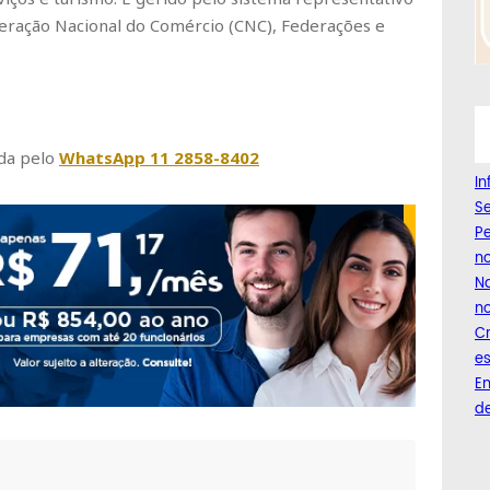
deração Nacional do Comércio (CNC), Federações e
da pelo
WhatsApp 11 2858-8402
I
Se
Pe
n
Na
no
C
es
Em
de