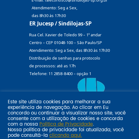
E-mail: faleconosco@sindilojas-sp.org.br
Atendimento: Seg a Sex,
das 8h30 às 17h30
ER Jucesp / Sindilojas-SP
Rua Cel. Xavier de Toledo 99 – 1º andar
Centro – CEP 01048-100 – São Paulo/SP
Atendimento: Seg a Sex, das 8h30 às 17h30
Distribuição de senhas
para protocolo
de processos: até as 17h
Telefone: 11 2858-8400 – opção 1
Este site utiliza cookies para melhorar a sua
Eu
experiência de navegação. Ao clicar em
Email marketing por:
concordo
ou continuar a visualizar nosso site, você
Pol�tica de privacidade SINDILOJAS-SP
Acesse aqui
consente com a utilização de cookies e concorda
com a nossa
Política de Privacidade
.
Nossa política de privacidade foi atualizada, você
pode consultá-la
clicando aqui.