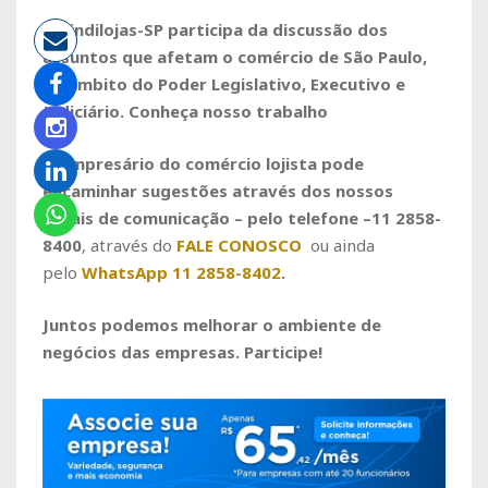
O Sindilojas-SP participa da discussão dos
assuntos que afetam o comércio de São Paulo,
no âmbito do Poder Legislativo, Executivo e
Judiciário. Conheça nosso trabalho
O empresário do comércio lojista pode
encaminhar sugestões através dos nossos
canais de comunicação – pelo telefone –
11 2858-
8400
, através do
FALE CONOSCO
ou ainda
pelo
WhatsApp 11 2858-8402
.
Juntos podemos melhorar o ambiente de
negócios das empresas. Participe!