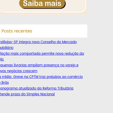
Posts recentes
ndilojas-SP integra novo Conselho do Mercado
obiliário
nflação mais comportada permite nova redução da
lic
quenas livrarias ampliam presença no varejo e
ovos negócios crescem
 mídia: Greve na CPTM traz prejuízos ao comércio
 Brás
ronograma atualizado da Reforma Tributária
tende prazo do Simples Nacional