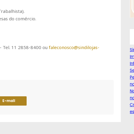
rabalhista).
esas do comércio.
– Tel. 11 2858-8400 ou
faleconosco@sindilojas-
Si
Im
I
Se
Pe
n
Na
no
E-mail
C
es