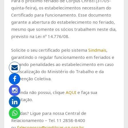
Para o próximo feriado de Corpus Christi (31/05-
quinta-feira), os estabelecimentos necessitam do
Certificado para Funcionamento. Esse documento
garante a abertura do estabelecimento no feriado,
mesmo que somente os sócios trabalhem neste dia,
previsto na Lei nº 14.776/08.
Solicite o seu certificado pelo sistema
Sindmais
,
garantindo o regular funcionamento em feriados e
evitando penalidades ao estabelecimento em caso
de fiscalização do Ministério do Trabalho e da
Convenção Coletiva.
Se ainda não possui, clique
AQUI
e faça sua
solicitação.
Dúvidas? Ligue para nossa Central de
Relacionamento – Tel. 11 2858-8400
ou
faleconosco@sindilojas-sp.org.br
.