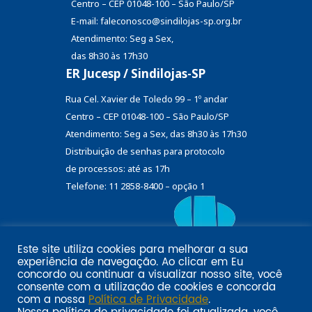
Centro – CEP 01048-100 – São Paulo/SP
E-mail: faleconosco@sindilojas-sp.org.br
Atendimento: Seg a Sex,
das 8h30 às 17h30
ER Jucesp / Sindilojas-SP
Rua Cel. Xavier de Toledo 99 – 1º andar
Centro – CEP 01048-100 – São Paulo/SP
Atendimento: Seg a Sex, das 8h30 às 17h30
Distribuição de senhas
para protocolo
de processos: até as 17h
Telefone: 11 2858-8400 – opção 1
Este site utiliza cookies para melhorar a sua
Eu
experiência de navegação. Ao clicar em
Email marketing por:
concordo
ou continuar a visualizar nosso site, você
Pol�tica de privacidade SINDILOJAS-SP
Acesse aqui
consente com a utilização de cookies e concorda
com a nossa
Política de Privacidade
.