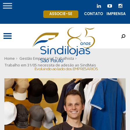
ASSOCIE-SE
CONTATO
IMPRENSA
Home
Gestão Empresarial Trabalhista
Trabalho em 31/05 necessita de adesão ao SindMais