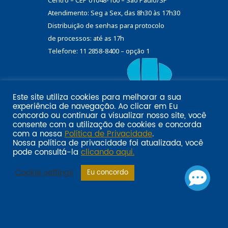
Centro – CEP 01048-100 – São Paulo/SP
Atendimento: Seg a Sex, das 8h30 às 17h30
Distribuição de senhas
para protocolo
de processos: até as 17h
Telefone: 11 2858-8400 – opção 1
Este site utiliza cookies para melhorar a sua
Eu
experiência de navegação. Ao clicar em
Email marketing por:
concordo
ou continuar a visualizar nosso site, você
Pol�tica de privacidade SINDILOJAS-SP
Acesse aqui
consente com a utilização de cookies e concorda
com a nossa
Política de Privacidade
.
Nossa política de privacidade foi atualizada, você
pode consultá-la
clicando aqui.
Cookie settings
Eu concordo
Sindilojas-SP: compromisso com os empresários