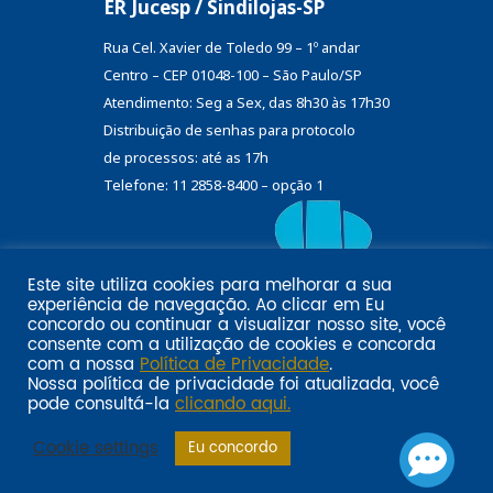
ER Jucesp / Sindilojas-SP
Rua Cel. Xavier de Toledo 99 – 1º andar
Centro – CEP 01048-100 – São Paulo/SP
Atendimento: Seg a Sex, das 8h30 às 17h30
Distribuição de senhas
para protocolo
de processos: até as 17h
Telefone: 11 2858-8400 – opção 1
Este site utiliza cookies para melhorar a sua
Eu
experiência de navegação. Ao clicar em
Email marketing por:
concordo
ou continuar a visualizar nosso site, você
Pol�tica de privacidade SINDILOJAS-SP
Acesse aqui
consente com a utilização de cookies e concorda
com a nossa
Política de Privacidade
.
Nossa política de privacidade foi atualizada, você
pode consultá-la
clicando aqui.
Cookie settings
Eu concordo