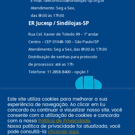
E-mail: faleconosco@sindilojas-sp.org.br
Atendimento: Seg a Sex,
das 8h30 às 17h30
ER Jucesp / Sindilojas-SP
Rua Cel. Xavier de Toledo 99 – 1º andar
Centro – CEP 01048-100 – São Paulo/SP
Atendimento: Seg a Sex, das 8h30 às 17h30
Distribuição de senhas
para protocolo
de processos: até as 17h
Telefone: 11 2858-8400 – opção 1
Este site utiliza cookies para melhorar a sua
Eu
experiência de navegação. Ao clicar em
Email marketing por:
concordo
ou continuar a visualizar nosso site, você
Pol�tica de privacidade SINDILOJAS-SP
Acesse aqui
consente com a utilização de cookies e concorda
com a nossa
Política de Privacidade
.
Nossa política de privacidade foi atualizada, você
pode consultá-la
clicando aqui.