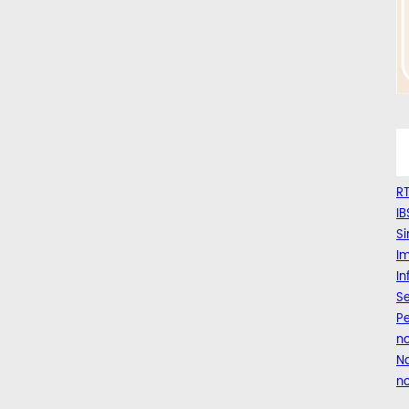
RT
IB
Si
Im
I
Se
Pe
n
Na
no