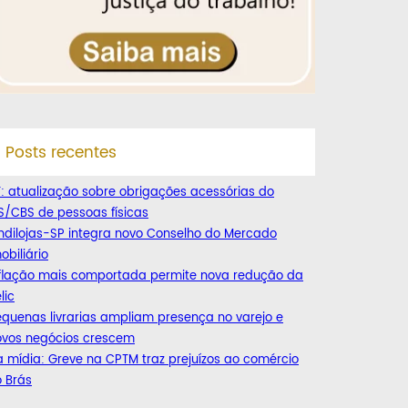
Posts recentes
: atualização sobre obrigações acessórias do
S/CBS de pessoas físicas
ndilojas-SP integra novo Conselho do Mercado
obiliário
nflação mais comportada permite nova redução da
lic
quenas livrarias ampliam presença no varejo e
ovos negócios crescem
 mídia: Greve na CPTM traz prejuízos ao comércio
 Brás