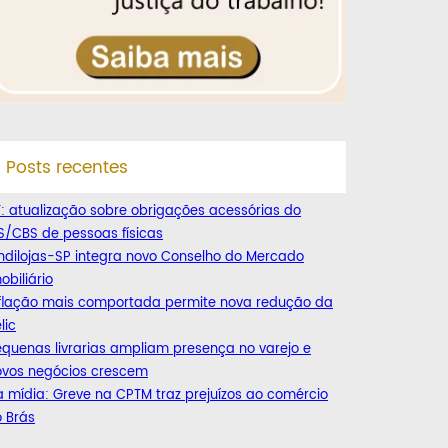
Posts recentes
: atualização sobre obrigações acessórias do
S/CBS de pessoas físicas
ndilojas-SP integra novo Conselho do Mercado
obiliário
nflação mais comportada permite nova redução da
lic
quenas livrarias ampliam presença no varejo e
ovos negócios crescem
 mídia: Greve na CPTM traz prejuízos ao comércio
 Brás