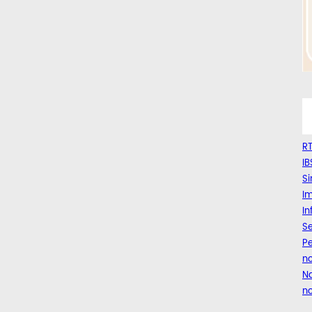
RT
IB
Si
Im
I
Se
Pe
n
Na
no