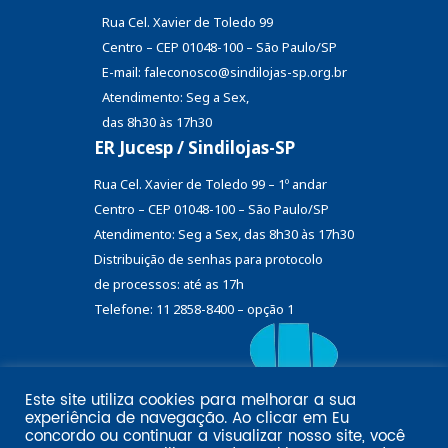
Rua Cel. Xavier de Toledo 99
Centro – CEP 01048-100 – São Paulo/SP
E-mail: faleconosco@sindilojas-sp.org.br
Atendimento: Seg a Sex,
das 8h30 às 17h30
ER Jucesp / Sindilojas-SP
Rua Cel. Xavier de Toledo 99 – 1º andar
Centro – CEP 01048-100 – São Paulo/SP
Atendimento: Seg a Sex, das 8h30 às 17h30
Distribuição de senhas
para protocolo
de processos: até as 17h
Telefone: 11 2858-8400 – opção 1
Este site utiliza cookies para melhorar a sua
Eu
experiência de navegação. Ao clicar em
Email marketing por:
concordo
ou continuar a visualizar nosso site, você
Pol�tica de privacidade SINDILOJAS-SP
Acesse aqui