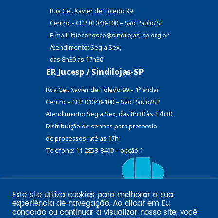
Rua Cel. Xavier de Toledo 99
Centro – CEP 01048-100 – São Paulo/SP
E-mail: faleconosco@sindilojas-sp.org.br
Atendimento: Seg a Sex,
das 8h30 às 17h30
ER Jucesp / Sindilojas-SP
Rua Cel. Xavier de Toledo 99 – 1º andar
Centro – CEP 01048-100 – São Paulo/SP
Atendimento: Seg a Sex, das 8h30 às 17h30
Distribuição de senhas
para protocolo
de processos: até as 17h
Telefone: 11 2858-8400 – opção 1
Este site utiliza cookies para melhorar a sua
Eu
experiência de navegação. Ao clicar em
Email marketing por:
concordo
ou continuar a visualizar nosso site, você
Pol�tica de privacidade SINDILOJAS-SP
Acesse aqui