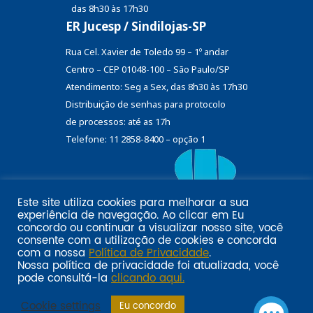
das 8h30 às 17h30
ER Jucesp / Sindilojas-SP
Rua Cel. Xavier de Toledo 99 – 1º andar
Centro – CEP 01048-100 – São Paulo/SP
Atendimento: Seg a Sex, das 8h30 às 17h30
Distribuição de senhas
para protocolo
de processos: até as 17h
Telefone: 11 2858-8400 – opção 1
Este site utiliza cookies para melhorar a sua
Eu
experiência de navegação. Ao clicar em
Email marketing por:
concordo
ou continuar a visualizar nosso site, você
Pol�tica de privacidade SINDILOJAS-SP
Acesse aqui
consente com a utilização de cookies e concorda
com a nossa
Política de Privacidade
.
Nossa política de privacidade foi atualizada, você
pode consultá-la
clicando aqui.
Cookie settings
Eu concordo