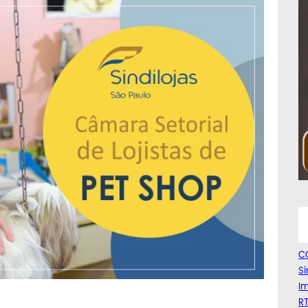
C
Si
Im
RT