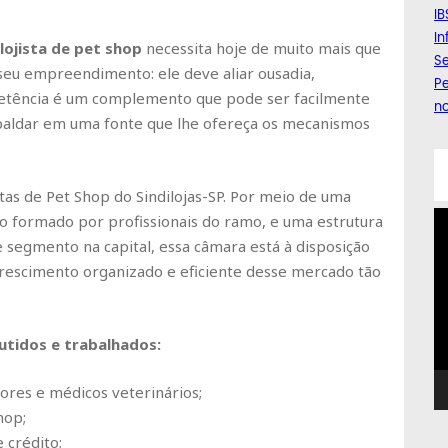
IB
I
lojista de pet shop
necessita hoje de muito mais que
Se
 seu empreendimento: ele deve aliar ousadia,
Pe
etência é um complemento que pode ser facilmente
n
spaldar em uma fonte que lhe ofereça os mecanismos
stas de Pet Shop do Sindilojas-SP. Por meio de uma
T
o formado por profissionais do ramo, e uma estrutura
d
segmento na capital, essa câmara está à disposição
ví
crescimento organizado e eficiente desse mercado tão
utidos e trabalhados:
ores e médicos veterinários;
hop;
 crédito;