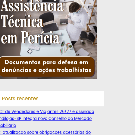
Posts recentes
CT de Vendedores e Viajantes 26/27 é assinada
ndilojas-SP integra novo Conselho do Mercado
obiliário
: atualização sobre obrigações acessórias do