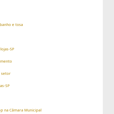
 banho e tosa
lojas-SP
cimento
 setor
jas-SP
op na Câmara Municipal