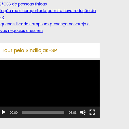
S/CBS de pessoas físicas
nflação mais comportada permite nova redução da
lic
quenas livrarias ampliam presença no varejo e
ovos negócios crescem
Tour pelo Sindilojas-SP
ocador
e
deo
00:00
06:03