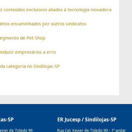
az conteúdos exclusivos aliados à tecnologia inovadora
letos encaminhados por outros sindicatos
 segmento de Pet Shop
induzir empresários a erro
a categoria no Sindilojas-SP
jas-SP
ER Jucesp / Sindilojas-SP
Xavier de Toledo 99
Rua Cel. Xavier de Toledo 99 – 1º andar