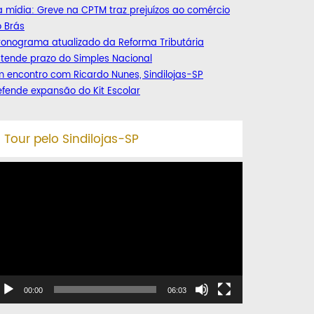
 mídia: Greve na CPTM traz prejuízos ao comércio
 Brás
ronograma atualizado da Reforma Tributária
tende prazo do Simples Nacional
 encontro com Ricardo Nunes, Sindilojas-SP
fende expansão do Kit Escolar
Tour pelo Sindilojas-SP
ocador
e
deo
00:00
06:03