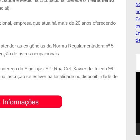
de Saúde e Medicina Ocupacional oferece o
Treinamento
Na
cial).
no
C
cional, empresa que atua há mais de 20 anos oferecendo
es
Em
de
 atender as exigências da Norma Regulamentadora nº 5 –
venção de riscos ocupacionais.
endereço do Sindilojas-SP: Rua Cel. Xavier de Toledo 99 –
T
sua inscrição se estiver na localidade ou disponibilidade de
d
ví