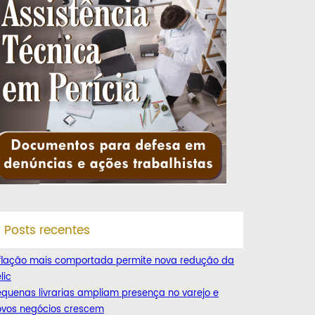
Posts recentes
nflação mais comportada permite nova redução da
lic
quenas livrarias ampliam presença no varejo e
ovos negócios crescem