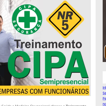
I
Se
Pe
n