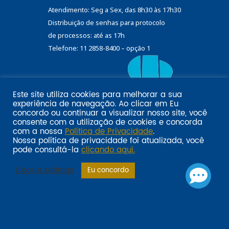
Atendimento: Seg a Sex, das 8h30 às 17h30
Distribuição de senhas
para protocolo
de processos: até as 17h
Telefone: 11 2858-8400 – opção 1
Este site utiliza cookies para melhorar a sua
Eu
experiência de navegação. Ao clicar em
Email marketing por:
concordo
ou continuar a visualizar nosso site, você
Pol�tica de privacidade SINDILOJAS-SP
Acesse aqui
consente com a utilização de cookies e concorda
com a nossa
Política de Privacidade
.
Nossa política de privacidade foi atualizada, você
pode consultá-la
clicando aqui.
Cookie settings
Eu concordo
Sindilojas-SP: compromisso com os empresários